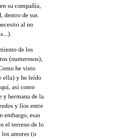
é en su compañía,
, dentro de sus
ecesito al no
s...).
miento de los
untos (numerosos),
. Como he visto
 ella) y he leído
aquí, así como
ue y hermana de la
redos y líos entre
in embargo, esas
n el terreno de lo
e los amores (o