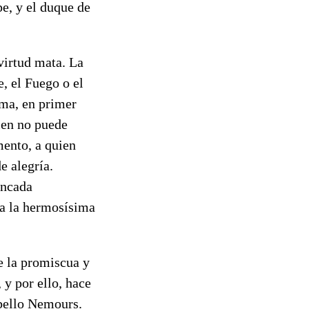
pe, y el duque de
virtud mata. La
, el Fuego o el
sma, en primer
uien no puede
mento, a quien
e alegría.
uncada
ta la hermosísima
e la promiscua y
 y por ello, hace
 bello Nemours.