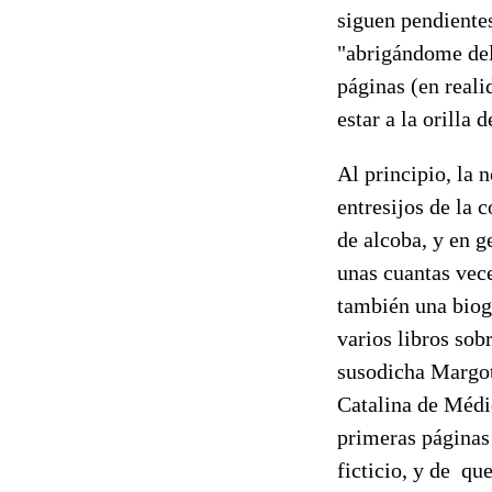
siguen pendientes
"abrigándome del 
páginas (en reali
estar a la orilla d
Al principio, la 
entresijos de la 
de alcoba, y en g
unas cuantas vec
también una biog
varios libros sob
susodicha Margot)
Catalina de Médic
primeras páginas 
ficticio, y de qu