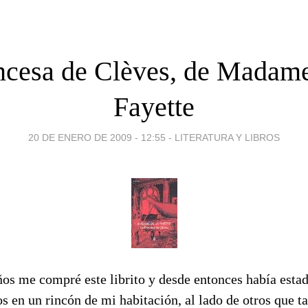
ncesa de Clèves, de Madam
Fayette
20 DE ENERO DE 2009 - 12:55
-
LITERATURA Y LIBROS
ños me compré este librito y desde entonces había esta
os en un rincón de mi habitación, al lado de otros que t