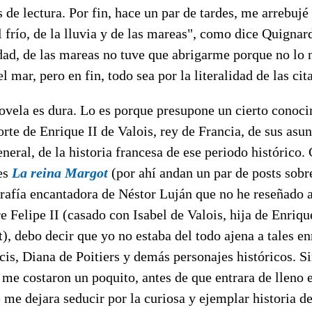
 de lectura. Por fin, hace un par de tardes, me arrebuj
frío, de la lluvia y de las mareas", como dice Quignard
dad, de las mareas no tuve que abrigarme porque no lo n
el mar, pero en fin, todo sea por la literalidad de las cita
novela es dura. Lo es porque presupone un cierto conoci
corte de Enrique II de Valois, rey de Francia, de sus as
eneral, de la historia francesa de ese periodo histórico
es
La reina Margot
(por ahí andan un par de posts sobre
rafía encantadora de Néstor Luján que no he reseñado 
re Felipe II (casado con Isabel de Valois, hija de Enriq
, debo decir que yo no estaba del todo ajena a tales en
is, Diana de Poitiers y demás personajes históricos. S
me costaron un poquito, antes de que entrara de lleno e
e me dejara seducir por la curiosa y ejemplar historia d