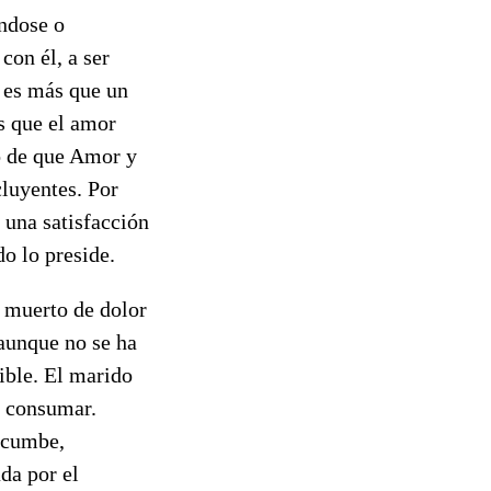
éndose o
con él, a ser
o es más que un
ás que el amor
to de que Amor y
luyentes. Por
e una satisfacción
o lo preside.
z muerto de dolor
 aunque no se ha
ible. El marido
a consumar.
Sucumbe,
ada por el