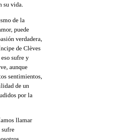
n su vida.
ismo de la
 amor, puede
pasión verdadera,
íncipe de Clèves
 eso sufre y
ive, aunque
tos sentimientos,
ilidad de un
udidos por la
ríamos llamar
 sufre
nosotros.