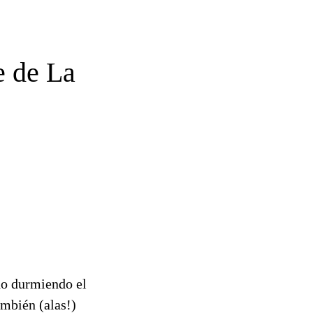
e de La
do durmiendo el
ambién (alas!)