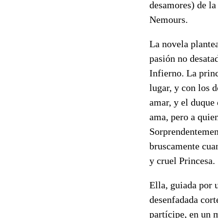
desamores) de la 
Nemours.
La novela plantea
pasión no desatad
Infierno. La pri
lugar, y con los 
amar, y el duque
ama, pero a quien
Sorprendentemente
bruscamente cuan
y cruel Princesa
Ella, guiada por 
desenfadada corte
partícipe, en un