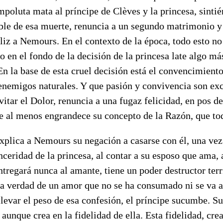
mpoluta mata al príncipe de Clèves y la princesa, sinti
ble de esa muerte, renuncia a un segundo matrimonio y 
feliz a Nemours. En el contexto de la época, todo esto n
o en el fondo de la decisión de la princesa late algo m
 En la base de esta cruel decisión está el convencimien
nemigos naturales. Y que pasión y convivencia son exc
evitar el Dolor, renuncia a una fugaz felicidad, en pos d
e al menos engrandece su concepto de la Razón, que tod
explica a Nemours su negación a casarse con él, una ve
inceridad de la princesa, al contar a su esposo que ama,
ntregará nunca al amante, tiene un poder destructor terr
 la verdad de un amor que no se ha consumado ni se va 
llevar el peso de esa confesión, el príncipe sucumbe. 
aunque crea en la fidelidad de ella. Esta fidelidad, cre