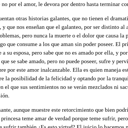
no por el amor, le devora por dentro hasta terminar co
uentan otras historias galantes, que no tienen el dramat
l, y que nos enseñan que el galanteo, por ser distinto al
roblemas, pero nunca la muerte o el dolor que causa la 
ego que consume a los que aman sin poder poseer. El pr
 a su esposa, pero sabe que no es amado por ella, y por
que se sabe amado, pero no puede poseer, sufre y perv
re por este amor inalcanzable. Ella es quien maneja es
 la posibilidad de la felicidad y optando por la tranqu
 en el que sus sentimientos no se verán mezclados ni sac
sión.
esante, aunque muestre este retorcimiento que bien pod
a princesa teme amar de verdad porque teme sufrir, pero
 sufrir también ¿Es esto virtud? El juicio lo hacemos 