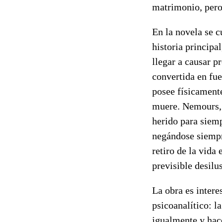
matrimonio, pero 
En la novela se c
historia principa
llegar a causar p
convertida en fu
posee físicamente
muere. Nemours, 
herido para siemp
negándose siempre
retiro de la vida
previsible desilu
La obra es inter
psicoanalítico: l
igualmente y hace