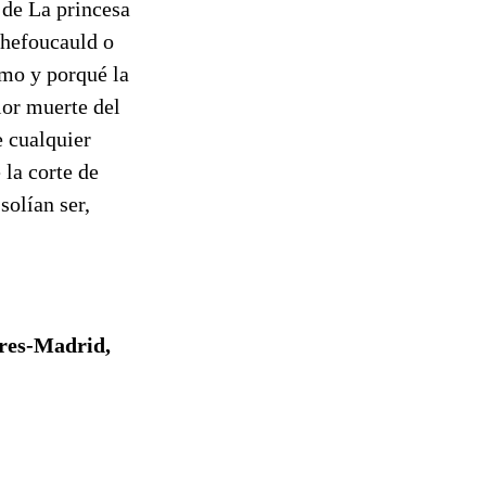
 de La princesa
chefoucauld o
ómo y porqué la
ior muerte del
e cualquier
 la corte de
solían ser,
ires-Madrid,