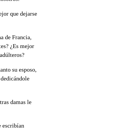
ejor que dejarse
na de Francia,
tes? ¿Es mejor
 adúlteros?
tanto su esposo,
 dedicándole
otras damas le
e escribían