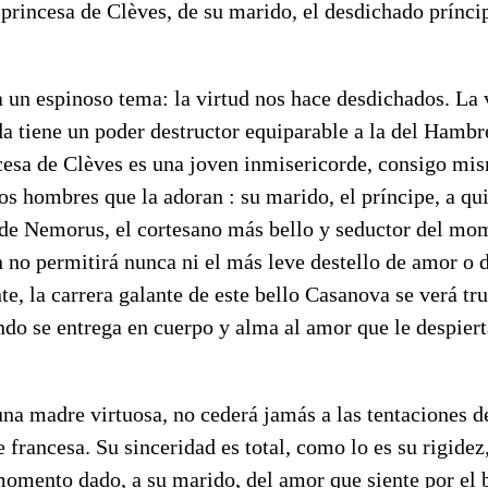
princesa de Clèves, de su marido, el desdichado prínci
 un espinoso tema: la virtud nos hace desdichados. La 
a tiene un poder destructor equiparable a la del Hambre
ncesa de Clèves es una joven inmisericorde, consigo mi
dos hombres que la adoran : su marido, el príncipe, a q
 de Nemorus, el cortesano más bello y seductor del mo
 no permitirá nunca ni el más leve destello de amor o d
, la carrera galante de este bello Casanova se verá tr
do se entrega en cuerpo y alma al amor que le despier
.
una madre virtuosa, no cederá jamás a las tentaciones d
 francesa. Su sinceridad es total, como lo es su rigidez,
 momento dado, a su marido, del amor que siente por el