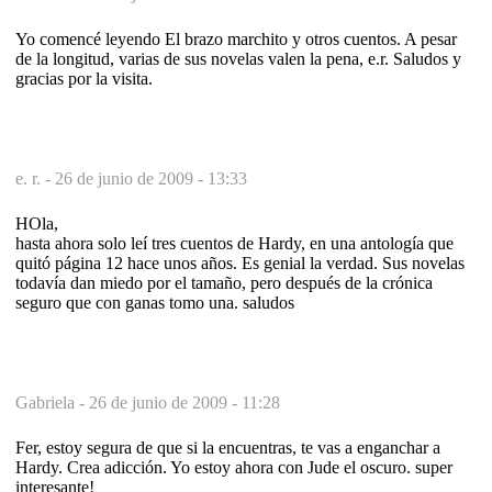
Yo comencé leyendo El brazo marchito y otros cuentos. A pesar
de la longitud, varias de sus novelas valen la pena, e.r. Saludos y
gracias por la visita.
e. r. -
26 de junio de 2009 - 13:33
HOla,
hasta ahora solo leí tres cuentos de Hardy, en una antología que
quitó página 12 hace unos años. Es genial la verdad. Sus novelas
todavía dan miedo por el tamaño, pero después de la crónica
seguro que con ganas tomo una. saludos
Gabriela -
26 de junio de 2009 - 11:28
Fer, estoy segura de que si la encuentras, te vas a enganchar a
Hardy. Crea adicción. Yo estoy ahora con Jude el oscuro. super
interesante!