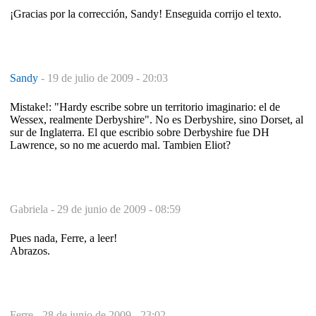
¡Gracias por la corrección, Sandy! Enseguida corrijo el texto.
Sandy
-
19 de julio de 2009 - 20:03
Mistake!: "Hardy escribe sobre un territorio imaginario: el de
Wessex, realmente Derbyshire". No es Derbyshire, sino Dorset, al
sur de Inglaterra. El que escribio sobre Derbyshire fue DH
Lawrence, so no me acuerdo mal. Tambien Eliot?
Gabriela -
29 de junio de 2009 - 08:59
Pues nada, Ferre, a leer!
Abrazos.
Ferre -
28 de junio de 2009 - 23:02