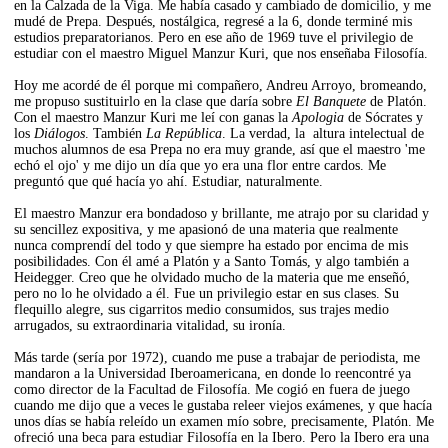
en la Calzada de la Viga. Me había casado y cambiado de domicilio, y me
mudé de Prepa. Después, nostálgica, regresé a la 6, donde terminé mis
estudios preparatorianos. Pero en ese año de 1969 tuve el privilegio de
estudiar con el maestro Miguel Manzur Kuri, que nos enseñaba Filosofía.
Hoy me acordé de él porque mi compañero, Andreu Arroyo, bromeando,
me propuso sustituirlo en la clase que daría sobre
El Banquete
de Platón.
Con el maestro Manzur Kuri me leí con ganas la
Apologia
de Sócrates y
los
Diálogos
. También
La República
. La verdad, la altura intelectual de
muchos alumnos de esa Prepa no era muy grande, así que el maestro 'me
echó el ojo' y me dijo un día que yo era una flor entre cardos. Me
preguntó que qué hacía yo ahí. Estudiar, naturalmente.
El maestro Manzur era bondadoso y brillante, me atrajo por su claridad y
su sencillez expositiva, y me apasionó de una materia que realmente
nunca comprendí del todo y que siempre ha estado por encima de mis
posibilidades. Con él amé a Platón y a Santo Tomás, y algo también a
Heidegger. Creo que he olvidado mucho de la materia que me enseñó,
pero no lo he olvidado a él. Fue un privilegio estar en sus clases. Su
flequillo alegre, sus cigarritos medio consumidos, sus trajes medio
arrugados, su extraordinaria vitalidad, su ironía.
Más tarde (sería por 1972), cuando me puse a trabajar de periodista, me
mandaron a la Universidad Iberoamericana, en donde lo reencontré ya
como director de la Facultad de Filosofía. Me cogió en fuera de juego
cuando me dijo que a veces le gustaba releer viejos exámenes, y que hacía
unos días se había releído un examen mío sobre, precisamente, Platón. Me
ofreció una beca para estudiar Filosofía en la Ibero. Pero la Ibero era una