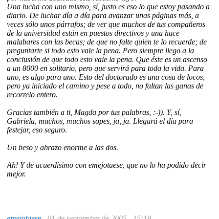
Una lucha con uno mismo, sí, justo es eso lo que estoy pasando a
diario. De luchar día a día para avanzar unas páginas más, a
veces sólo unos párrafos; de ver que muchos de tus compañeros
de la universidad están en puestos directivos y una hace
malabares con las becas; de que no falte quien te lo recuerde; de
preguntarte si todo esto vale la pena. Pero siempre llego a la
conclusión de que todo esto vale la pena. Que éste es un ascenso
a un 8000 en solitario, pero que servirá para toda la vida. Para
uno, es algo para uno. Esto del doctorado es una cosa de locos,
pero ya iniciado el camino y pese a todo, no faltan las ganas de
recorrelo entero.
Gracias también a ti, Magda por tus palabras, :-)). Y, sí,
Gabriela, muchos, muchos sopes, ja, ja. Llegará el día para
festejar, eso seguro.
Un beso y abrazo enorme a las dos.
Ah! Y de acuerdísimo con emejotaese, que no lo ha podido decir
mejor.
emejotaese
-
01 de septiembre de 2005 - 15:19