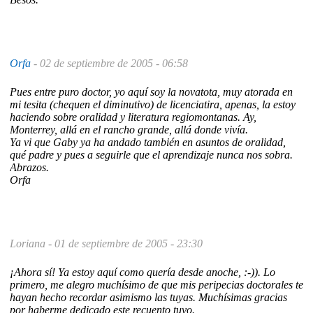
Orfa
-
02 de septiembre de 2005 - 06:58
Pues entre puro doctor, yo aquí soy la novatota, muy atorada en
mi tesita (chequen el diminutivo) de licenciatira, apenas, la estoy
haciendo sobre oralidad y literatura regiomontanas. Ay,
Monterrey, allá en el rancho grande, allá donde vivía.
Ya vi que Gaby ya ha andado también en asuntos de oralidad,
qué padre y pues a seguirle que el aprendizaje nunca nos sobra.
Abrazos.
Orfa
Loriana -
01 de septiembre de 2005 - 23:30
¡Ahora sí! Ya estoy aquí como quería desde anoche, :-)). Lo
primero, me alegro muchísimo de que mis peripecias doctorales te
hayan hecho recordar asimismo las tuyas. Muchísimas gracias
por haberme dedicado este recuento tuyo.