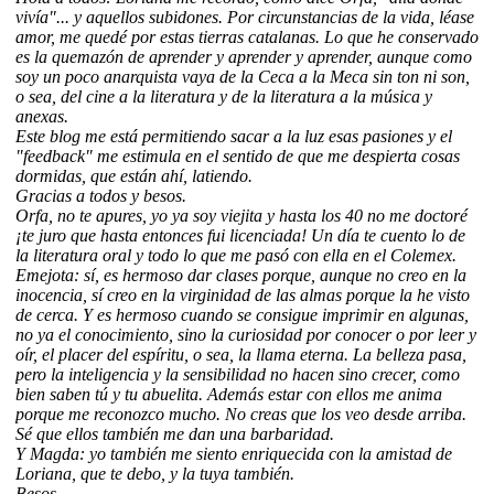
vivía"... y aquellos subidones. Por circunstancias de la vida, léase
amor, me quedé por estas tierras catalanas. Lo que he conservado
es la quemazón de aprender y aprender y aprender, aunque como
soy un poco anarquista vaya de la Ceca a la Meca sin ton ni son,
o sea, del cine a la literatura y de la literatura a la música y
anexas.
Este blog me está permitiendo sacar a la luz esas pasiones y el
"feedback" me estimula en el sentido de que me despierta cosas
dormidas, que están ahí, latiendo.
Gracias a todos y besos.
Orfa, no te apures, yo ya soy viejita y hasta los 40 no me doctoré
¡te juro que hasta entonces fui licenciada! Un día te cuento lo de
la literatura oral y todo lo que me pasó con ella en el Colemex.
Emejota: sí, es hermoso dar clases porque, aunque no creo en la
inocencia, sí creo en la virginidad de las almas porque la he visto
de cerca. Y es hermoso cuando se consigue imprimir en algunas,
no ya el conocimiento, sino la curiosidad por conocer o por leer y
oír, el placer del espíritu, o sea, la llama eterna. La belleza pasa,
pero la inteligencia y la sensibilidad no hacen sino crecer, como
bien saben tú y tu abuelita. Además estar con ellos me anima
porque me reconozco mucho. No creas que los veo desde arriba.
Sé que ellos también me dan una barbaridad.
Y Magda: yo también me siento enriquecida con la amistad de
Loriana, que te debo, y la tuya también.
Besos.