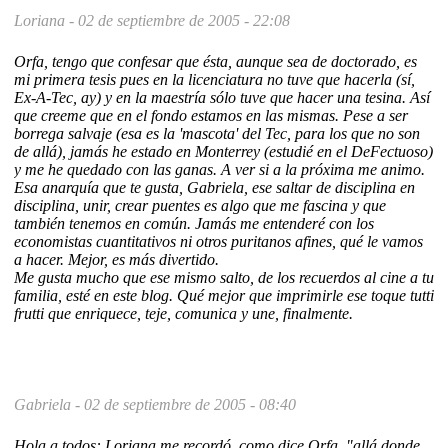
Loriana -
02 de septiembre de 2005 - 22:08
Orfa, tengo que confesar que ésta, aunque sea de doctorado, es
mi primera tesis pues en la licenciatura no tuve que hacerla (sí,
Ex-A-Tec, ay) y en la maestría sólo tuve que hacer una tesina. Así
que creeme que en el fondo estamos en las mismas. Pese a ser
borrega salvaje (esa es la 'mascota' del Tec, para los que no son
de allá), jamás he estado en Monterrey (estudié en el DeFectuoso)
y me he quedado con las ganas. A ver si a la próxima me animo.
Esa anarquía que te gusta, Gabriela, ese saltar de disciplina en
disciplina, unir, crear puentes es algo que me fascina y que
también tenemos en común. Jamás me entenderé con los
economistas cuantitativos ni otros puritanos afines, qué le vamos
a hacer. Mejor, es más divertido.
Me gusta mucho que ese mismo salto, de los recuerdos al cine a tu
familia, esté en este blog. Qué mejor que imprimirle ese toque tutti
frutti que enriquece, teje, comunica y une, finalmente.
Gabriela -
02 de septiembre de 2005 - 08:40
Hola a todos: Loriana me recordó, como dice Orfa, "allá donde