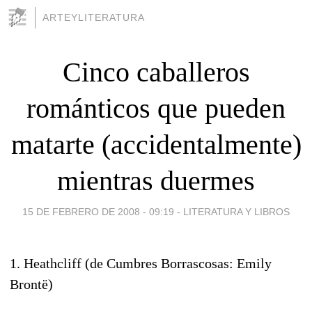
ARTEYLITERATURA
Cinco caballeros
románticos que pueden
matarte (accidentalmente)
mientras duermes
15 DE FEBRERO DE 2008 - 09:19
-
LITERATURA Y LIBROS
1. Heathcliff (de Cumbres Borrascosas: Emily
Brontë)