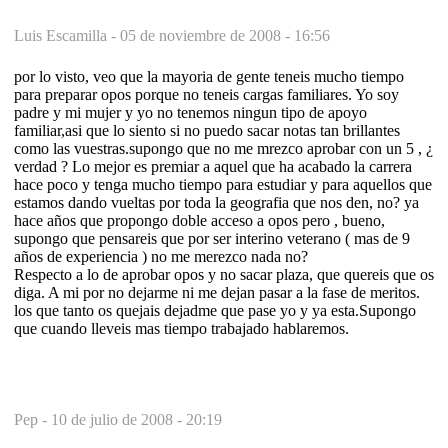
Luis Escamilla -
05 de noviembre de 2008 - 16:56
por lo visto, veo que la mayoria de gente teneis mucho tiempo
para preparar opos porque no teneis cargas familiares. Yo soy
padre y mi mujer y yo no tenemos ningun tipo de apoyo
familiar,asi que lo siento si no puedo sacar notas tan brillantes
como las vuestras.supongo que no me mrezco aprobar con un 5 , ¿
verdad ? Lo mejor es premiar a aquel que ha acabado la carrera
hace poco y tenga mucho tiempo para estudiar y para aquellos que
estamos dando vueltas por toda la geografia que nos den, no? ya
hace años que propongo doble acceso a opos pero , bueno,
supongo que pensareis que por ser interino veterano ( mas de 9
años de experiencia ) no me merezco nada no?
Respecto a lo de aprobar opos y no sacar plaza, que quereis que os
diga. A mi por no dejarme ni me dejan pasar a la fase de meritos.
los que tanto os quejais dejadme que pase yo y ya esta.Supongo
que cuando lleveis mas tiempo trabajado hablaremos.
Pep -
10 de julio de 2008 - 20:19