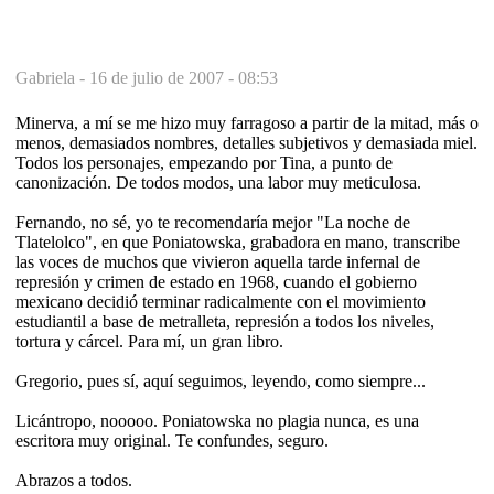
Gabriela -
16 de julio de 2007 - 08:53
Minerva, a mí se me hizo muy farragoso a partir de la mitad, más o
menos, demasiados nombres, detalles subjetivos y demasiada miel.
Todos los personajes, empezando por Tina, a punto de
canonización. De todos modos, una labor muy meticulosa.
Fernando, no sé, yo te recomendaría mejor "La noche de
Tlatelolco", en que Poniatowska, grabadora en mano, transcribe
las voces de muchos que vivieron aquella tarde infernal de
represión y crimen de estado en 1968, cuando el gobierno
mexicano decidió terminar radicalmente con el movimiento
estudiantil a base de metralleta, represión a todos los niveles,
tortura y cárcel. Para mí, un gran libro.
Gregorio, pues sí, aquí seguimos, leyendo, como siempre...
Licántropo, nooooo. Poniatowska no plagia nunca, es una
escritora muy original. Te confundes, seguro.
Abrazos a todos.