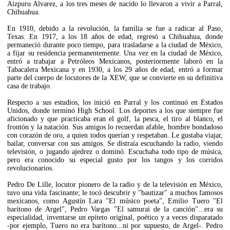
Aizpuru Alvarez, a los tres meses de nacido lo llevaron a vivir a Parral,
Chihuahua.
En 1910, debido a la revolución, la familia se fue a radicar al Paso,
Texas. En 1917, a los 18 años de edad, regresó a Chihuahua, donde
permaneció durante poco tiempo, para trasladarse a la ciudad de México,
a fijar su residencia permanentemente. Una vez en la ciudad de México,
entró a trabajar a Petróleos Mexicanos, posteriormente laboró en la
Tabacalera Mexicana y en 1930, a los 29 años de edad, entró a formar
parte del cuerpo de locutores de la XEW, que se convierte en su definitiva
casa de trabajo.
Respecto a sus estudios, los inició en Parral y los continuó en Estados
Unidos, donde terminó High School. Los deportes a los que siempre fue
aficionado y que practicaba eran el golf, la pesca, el tiro al blanco, el
frontón y la natación. Sus amigos lo recuerdan afable, hombre bondadoso
con corazón de oro, a quien todos querían y respetaban. Le gustaba viajar,
bailar, conversar con sus amigos. Se distraía escuchando la radio, viendo
televisión, o jugando ajedrez o dominó. Escuchaba todo tipo de música,
pero era conocido su especial gusto por los tangos y los corridos
revolucionarios.
Pedro De Lille, locutor pionero de la radio y de la televisión en México,
tuvo una vida fascinante; le tocó descubrir y "bautizar" a muchos famosos
mexicanos, como Agustín Lara "El músico poeta", Emilio Tuero "El
barítono de Argel", Pedro Vargas "El samurai de la canción"...era su
especialidad, inventarse un epíteto original, poético y a veces disparatado
-por ejemplo, Tuero no era barítono...ni por supuesto, de Argel-. Pedro