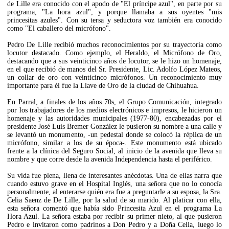
de Lille era conocido con el apodo de "El príncipe azul", en parte por su
programa, "La hora azul", y porque llamaba a sus oyentes "mis
princesitas azules". Con su tersa y seductora voz también era conocido
como "El caballero del micrófono".
Pedro De Lille recibió muchos reconocimientos por su trayectoria como
locutor destacado. Como ejemplo, el Heraldo, el Micrófono de Oro,
destacando que a sus veinticinco años de locutor, se le hizo un homenaje,
en el que recibió de manos del Sr. Presidente, Lic. Adolfo López Mateos,
un collar de oro con veinticinco micrófonos. Un reconocimiento muy
importante para él fue la Llave de Oro de la ciudad de Chihuahua.
En Parral, a finales de los años 70s, el Grupo Comunicación, integrado
por los trabajadores de los medios electrónicos e impresos, le hicieron un
homenaje y las autoridades municipales (1977-80), encabezadas por el
presidente José Luis Bremer González le pusieron su nombre a una calle y
se levantó un monumento, -un pedestal donde se colocó la réplica de un
micrófono, similar a los de su época-. Este monumento está ubicado
frente a la clínica del Seguro Social, al inicio de la avenida que lleva su
nombre y que corre desde la avenida Independencia hasta el periférico.
Su vida fue plena, llena de interesantes anécdotas. Una de ellas narra que
cuando estuvo grave en el Hospital Inglés, una señora que no lo conocía
personalmente, al enterarse quién era fue a preguntarle a su esposa, la Sra.
Celia Saenz de De Lille, por la salud de su marido. Al platicar con ella,
esta señora comentó que había sido Princesita Azul en el programa La
Hora Azul. La señora estaba por recibir su primer nieto, al que pusieron
Pedro e invitaron como padrinos a Don Pedro y a Doña Celia, luego lo