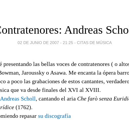
ontratenores: Andreas Scho
02 DE JUNIO DE 2007 - 21:25
-
CITAS DE MÚSICA
é presentando las bellas voces de contratenores ( o alto
 Bowman, Jaroussky o Asawa. Me encanta la ópera barro
o a poco las grabaciones de estos cantantes, verdadero
sica que va desde finales del XVI al XVIII.
Andreas Scholl
, cantando el aria
Che farò senza Euridi
rídice
(1762).
omiendo repasar
su discografía