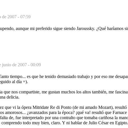
o de 2007 - 07:59
upendo, aunque mi preferido sigue siendo Jaroussky. ¿Qué haríamos si
e junio de 2007 - 00:09
anto tiempo... es que he tenido demasiado trabajo y por eso me desapare
guido al día =).
a que nos compartiste, me gustan muchos los altos también, me fascinan
na delicia.
ez que vi la ópera Mitridate Re di Ponto (de mi amado Mozart), resultó
íos amorosos... ¿avanzados para la época? ¡qué va! resultó que Farnace e
 falta de, fue interpretado por una contralto que tomaba cariñosa la ma
lo comprendo todo muy bien, claro. Y ni hablar de Julio César en Egipto.