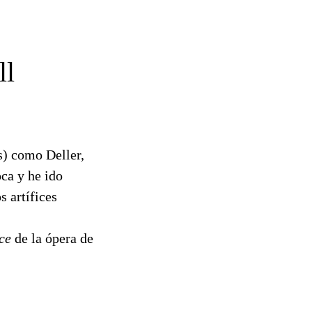
ll
s) como Deller,
ca y he ido
s artífices
ce
de la ópera de