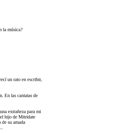
n la música?
cí un rato en escribir,
. En las cantatas de
 una extrañeza para mi
l hijo de Mitridate
no de su amada
..