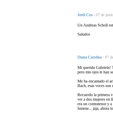
Jordi Cos
-
07 de juni
Un Andreas Scholl est
Saludos
Diana Carolina
-
07 d
Mi querida Gabriela! T
pero mis ojos te han se
Me ha encantado el ari
Bach, esas voces son u
Recuerdo la primera v
ver a dos mujeres en l
era un contratenor y a
Ismene... jaja, ahora 