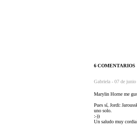
6 COMENTARIOS
Gabriela -
07 de junio
Marylin Horne me gust
Pues sí, Jordi: Jarous
uno solo.
:-))
Un saludo muy cordia