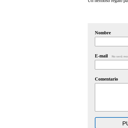
Un hermoso regalo pa
Nombre
E-mail
No será mo
Comentario