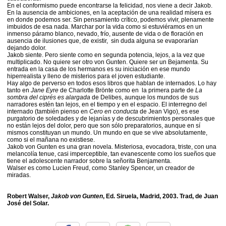
En el conformismo puede encontrarse la felicidad, nos viene a decir Jakob.
En la ausencia de ambiciones, en la aceptación de una realidad mísera es
en donde podemos ser. Sin pensamiento crítico, podemos vivir, plenamente
imbuidos de esa nada. Marchar por la vida como si estuviéramos en un
inmenso páramo blanco, nevado, frío, ausente de vida o de floración en
ausencia de ilusiones que, de existir, sin duda alguna se evaporarían
dejando dolor.
Jakob siente. Pero siente como en segunda potencia, lejos, a la vez que
multiplicado. No quiere ser otro von Gunten. Quiere ser un Bejamenta. Su
entrada en la casa de los hermanos es su iniciación en ese mundo
hiperrealista y lleno de misterios para el joven estudiante.
Hay algo de perverso en todos esos libros que hablan de internados. Lo hay
tanto en
Jane Eyre
de Charlotte Brönte como en
la primera parte de
La
sombra del ciprés es alargada
de Delibes, aunque los mundos de sus
narradores estén tan lejos, en el tiempo y en el espacio. El interregno del
internado (también pienso en
Cero en conducta
de Jean Vigo), es ese
purgatorio de soledades y de lejanías y de descubrimientos personales que
no están lejos del dolor, pero que son sólo preparatorios, aunque en sí
mismos constituyan un mundo. Un mundo en que se vive absolutamente,
como si el mañana no existiese.
Jakob von Gunten es una gran novela. Misteriosa, evocadora, triste, con una
melancolía tenue, casi imperceptible, tan evanescente como los sueños que
tiene el adolescente narrador sobre la señorita Benjamenta.
Walser es como Lucien Freud, como Stanley Spencer, un creador de
miradas.
Robert Walser,
Jakob von Gunten
, Ed. Siruela, Madrid, 2003. Trad, de Juan
José del Solar.