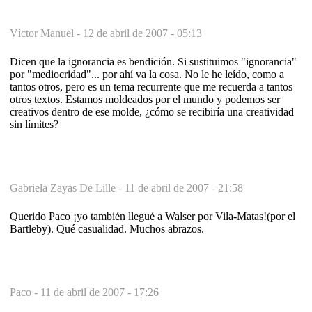
Víctor Manuel -
12 de abril de 2007 - 05:13
Dicen que la ignorancia es bendición. Si sustituimos "ignorancia"
por "mediocridad"... por ahí va la cosa. No le he leído, como a
tantos otros, pero es un tema recurrente que me recuerda a tantos
otros textos. Estamos moldeados por el mundo y podemos ser
creativos dentro de ese molde, ¿cómo se recibiría una creatividad
sin límites?
Gabriela Zayas De Lille -
11 de abril de 2007 - 21:58
Querido Paco ¡yo también llegué a Walser por Vila-Matas!(por el
Bartleby). Qué casualidad. Muchos abrazos.
Paco -
11 de abril de 2007 - 17:26