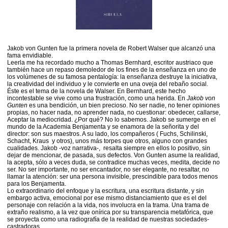
Jakob von Gunten fue la primera novela de Robert Walser que alcanzó una
fama envidiable.
Leerla me ha recordado mucho a Thomas Bernhard, escritor austriaco que
también hace un repaso demoledor de los fines de la enseñanza en uno de
los volúmenes de su famosa pentalogía: la enseñanza destruye la iniciativa,
la creatividad del individuo y le convierte en una oveja del rebaño social.
Éste es el tema de la novela de Walser. En Bernhard, este hecho
incontestable se vive como una frustración, como una herida. En
Jakob von
Gunten
es una bendición, un bien precioso. No ser nadie, no tener opiniones
propias, no hacer nada, no aprender nada, no cuestionar: obedecer, callarse,
Aceptar la mediocridad. ¿Por qué? No lo sabemos. Jakob se sumerge en el
mundo de la Academia Benjamenta y se enamora de la señorita y del
director: son sus maestros. A su lado, los compañeros ( Fuchs, Schilinski,
Schacht, Kraus y otros), unos más torpes que otros, alguno con grandes
cualidades. Jakob -voz narrativa-, resalta siempre en ellos lo positivo, sin
dejar de mencionar, de pasada, sus defectos. Von Gunten asume la realidad,
la acepta, sólo a veces duda, se contradice muchas veces, medita, decide no
ser. No ser importante, no ser encantador, no ser elegante, no resaltar, no
llamar la atención: ser una persona invisible, prescindible para todos menos
para los Benjamenta.
Lo extraordinario del enfoque y la escritura, una escritura distante, y sin
embargo activa, emocional por ese mismo distanciamiento que es el del
personaje con relación a la vida, nos involucra en la trama. Una trama de
extraño realismo, a la vez que onírica por su transparencia metafórica, que
se proyecta como una radiografía de la realidad de nuestras sociedades-
castradoras.