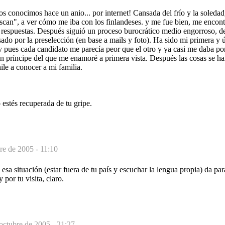
 conocimos hace un anio... por internet! Cansada del frío y la soledad
scan", a ver cómo me iba con los finlandeses. y me fue bien, me encontr
 respuestas. Después siguió un proceso burocrático medio engorroso, de
ado por la preselección (en base a mails y foto). Ha sido mi primera y 
, y pues cada candidato me parecía peor que el otro y ya casi me daba po
un príncipe del que me enamoré a primera vista. Después las cosas se ha
ile a conocer a mi familia.
estés recuperada de tu gripe.
re de 2005 - 11:10
esa situación (estar fuera de tu país y escuchar la lengua propia) da pa
 por tu visita, claro.
octubre de 2005 - 21:27