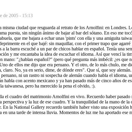
e de 2005 - 15:13
a misma ciudad que resguarda al retrato de los Arnolfini: en Londres. 
ama puesta, sin ningún ánimo de bajar al bar del sótano. En eso me tocó
abuela, que me bajara a echar unas 'pints' con ella y una amiguita taiwa
deprimente en el que bajé: sin maquillar, con el primer trapo que agarré
a la barra escuché a un par de chicos hablar en español. Tenía una s
ción y me encantaba la idea de escuchar el idioma. Así que vencí la ti
n mano: "¿hablan español?" (pero qué pregunta más imbécil: ¿es que no
Uno de ellos me dijo que era peruano. Y el otro, de lo más chulo, me di
, claro. No, ya en serio, dime, de dónde eres". Que sí, que soy alemán.
peruano, ni un rastro ni sospecha de alemán cuando habla el idioma, un
n habla con acento mexicano y ya han pasado más de cinco años de eso
la taiwanesa, pero ha merecido la pena el olvido, :).
illa el cuadro del matrimonio Arnolfini en vivo. Recuerdo haber pasado
la perspectiva y la luz de ese cuadro. Y la tranquilidad de la mano de la
ir. En la National Gallery recuerdo también haber visto una exposición
a en una tarde de intensa lluvia. Momentos de luz me ha aportado ese 