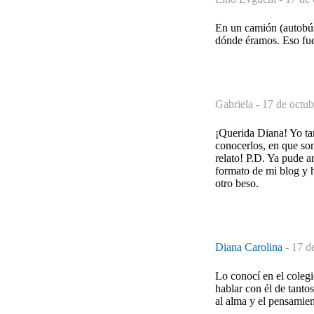
En un camión (autobús
dónde éramos. Eso fue
Gabriela -
17 de octub
¡Querida Diana! Yo tam
conocerlos, en que son
relato! P.D. Ya pude a
formato de mi blog y 
otro beso.
Diana Carolina
-
17 d
Lo conocí en el colegi
hablar con él de tant
al alma y el pensamien