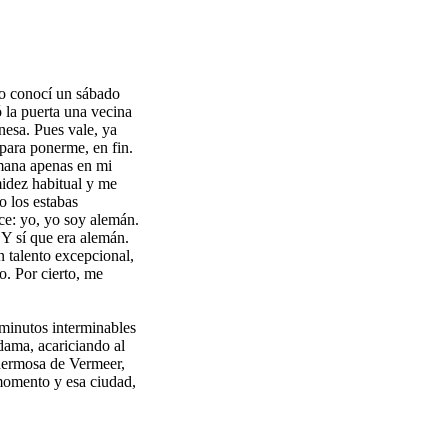
Lo conocí un sábado
 la puerta una vecina
nesa. Pues vale, ya
 para ponerme, en fin.
emana apenas en mi
midez habitual y me
 los estabas
ce: yo, yo soy alemán.
 Y sí que era alemán.
 talento excepcional,
. Por cierto, me
 minutos interminables
 dama, acariciando al
 hermosa de Vermeer,
momento y esa ciudad,