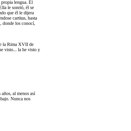
 propia lengua. Él
la le sonrió, él se
do que él le dijera
ndose cartitas, hasta
, donde los conocí,
 de la Rima XVII de
 visto... la he visto y
s años, al menos así
rabajo. Nunca nos