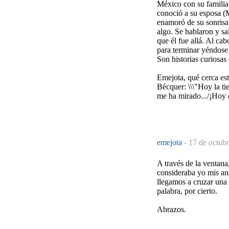
México con su familia
conoció a su esposa (M
enamoró de su sonrisa 
algo. Se hablaron y sa
que él fue allá. Al ca
para terminar yéndose
Son historias curiosas
Emejota, qué cerca est
Bécquer: \\\"Hoy la tie
me ha mirado.../¡Hoy c
emejota
-
17 de octubr
A través de la ventana
consideraba yo mis an
llegamos a cruzar una
palabra, por cierto.
Abrazos.