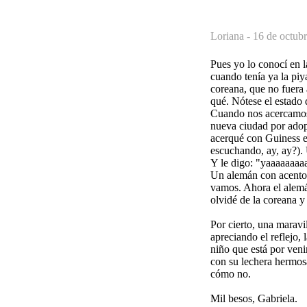
Loriana -
16 de octubr
Pues yo lo conocí en l
cuando tenía ya la piy
coreana, que no fuera 
qué. Nótese el estado 
Cuando nos acercamos 
nueva ciudad por adop
acerqué con Guiness e
escuchando, ay, ay?). 
Y le digo: "yaaaaaaaaa
Un alemán con acento 
vamos. Ahora el alemá
olvidé de la coreana y 
Por cierto, una marav
apreciando el reflejo, 
niño que está por ven
con su lechera hermos
cómo no.
Mil besos, Gabriela.