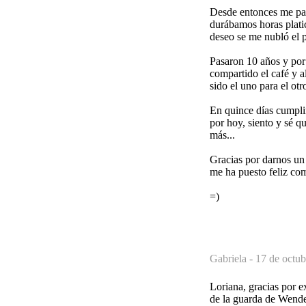
Desde entonces me par
durábamos horas platic
deseo se me nubló el 
Pasaron 10 años y por
compartido el café y 
sido el uno para el ot
En quince días cumpli
por hoy, siento y sé q
más...
Gracias por darnos un 
me ha puesto feliz co
=)
Gabriela -
17 de octub
Loriana, gracias por e
de la guarda de Wende