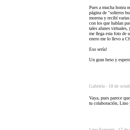
Pues a mucha honra nos
página de "solteros bu
morena y recibí varias
con los que habían pas
tales afanes virtuales
me llega esta foto de 
enero me lo llevo a Ch
Eso sería!
Un gran beso y espero 
Gabriela -
18 de octub
Vaya, pues parece que 
tu colaboración, Lino y
Lino Evgueni -
17 de 