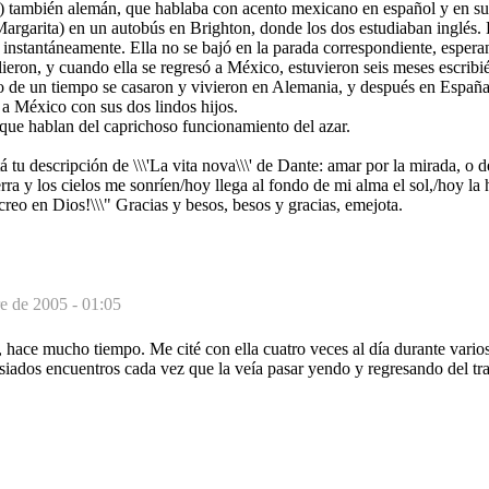
) también alemán, que hablaba con acento mexicano en español y en su
argarita) en un autobús en Brighton, donde los dos estudiaban inglés. El
instantáneamente. Ella no se bajó en la parada correspondiente, esperan
lieron, y cuando ella se regresó a México, estuvieron seis meses escribié
bo de un tiempo se casaron y vivieron en Alemania, y después en España
 a México con sus dos lindos hijos.
 que hablan del caprichoso funcionamiento del azar.
á tu descripción de \\\'La vita nova\\\' de Dante: amar por la mirada, o
rra y los cielos me sonríen/hoy llega al fondo de mi alma el sol,/hoy la he
reo en Dios!\\\" Gracias y besos, besos y gracias, emejota.
e de 2005 - 01:05
, hace mucho tiempo. Me cité con ella cuatro veces al día durante vario
siados encuentros cada vez que la veía pasar yendo y regresando del t