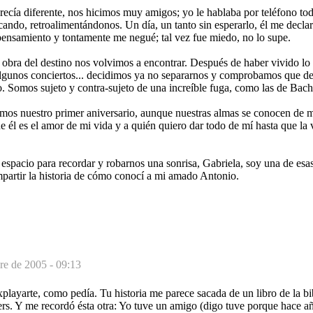
ecía diferente, nos hicimos muy amigos; yo le hablaba por teléfono tod
ando, retroalimentándonos. Un día, un tanto sin esperarlo, él me declar
pensamiento y tontamente me negué; tal vez fue miedo, no lo supe.
 obra del destino nos volvimos a encontrar. Después de haber vivido lo
algunos conciertos... decidimos ya no separarnos y comprobamos que 
ro. Somos sujeto y contra-sujeto de una increíble fuga, como las de Bach.
mos nuestro primer aniversario, aunque nuestras almas se conocen de m
ue él es el amor de mi vida y a quién quiero dar todo de mí hasta que la
espacio para recordar y robarnos una sonrisa, Gabriela, soy una de esas 
mpartir la historia de cómo conocí a mi amado Antonio.
re de 2005 - 09:13
xplayarte, como pedía. Tu historia me parece sacada de un libro de la bi
rs. Y me recordó ésta otra: Yo tuve un amigo (digo tuve porque hace añ