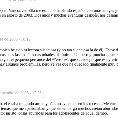
) en Vancouver. Ella me escuchó hablando español con unas amigas y
 en agosto de 2003. Dos años y muchas aventuras después, nos casam
re de 2005 - 18:12
bién he sido tu lectora silenciosa (y no tan silenciosa la de él). Estoy 
 ustedes las dos famosas mitades platónicas. Un beso y ¡muchas gracias
rreglar el pequeño percance del \\\'error\\\', que sucede porque estoy es
hay algunos problemillas, pero ya ves que ha quedado finalmente muy b
e octubre de 2005 - 17:35
o, él estaba un grado arriba y sólo nos veíamos en los recesos. Me enc
os temas que me apasionaban y que sin embargo muchos creían aburridos
to; insisto, cosas aburridas para los adolescentes de aquel tiempo.