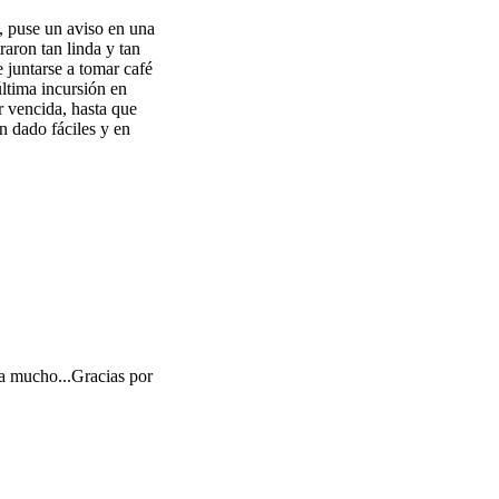
, puse un aviso en una
aron tan linda y tan
 juntarse a tomar café
última incursión en
r vencida, hasta que
n dado fáciles y en
ra mucho...Gracias por