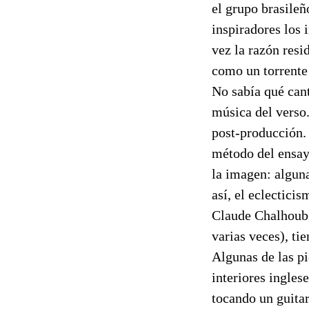
el grupo brasileñ
inspiradores los 
vez la razón resi
como un torrente
No sabía qué cant
música del vers
post-producción. 
método del ensayo
la imagen: alguna
así, el eclectici
Claude Chalhoub, 
varias veces), tie
Algunas de las pi
interiores ingles
tocando un guita