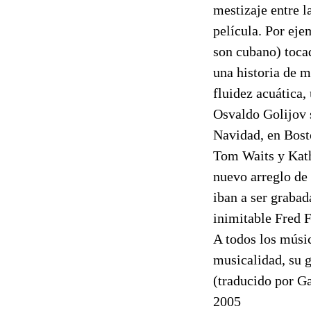
mestizaje entre l
película. Por eje
son cubano) toca
una historia de m
fluidez acuática,
Osvaldo Golijov 
Navidad, en Bosto
Tom Waits y Kath
nuevo arreglo de 
iban a ser grabad
inimitable Fred F
A todos los músi
musicalidad, su g
(traducido por G
2005