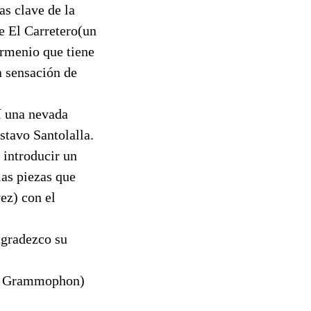
as clave de la
El Carretero(un
armenio que tiene
a sensación de
í una nevada
stavo Santolalla.
introducir un
las piezas que
ez) con el
agradezco su
che Grammophon)