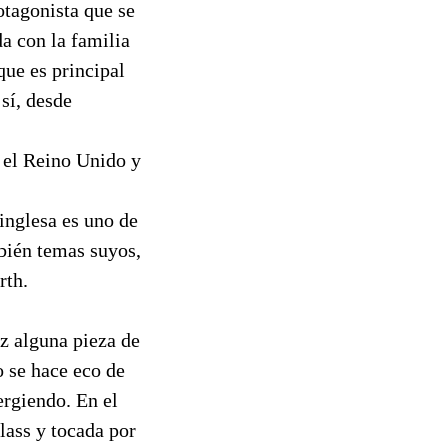
otagonista que se
da con la familia
que es principal
sí, desde
n el Reino Unido y
 inglesa es uno de
bién temas suyos,
rth.
z alguna pieza de
o se hace eco de
rgiendo. En el
Glass y tocada por