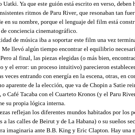
o Uatki. Ya que este guión está escrito en verso, deben 
insistentes ritmos de Paru River, que resonaban tan fue
de en su nombre, porque el lenguaje del film está constr
 de conciencia cinematográfico.
idad de música iba a soportar este film una vez termina
o. Me llevó algún tiempo encontrar el equilibrio necesar
Pero al final, las piezas elegidas (o más bien, encontrad
 y el error: un proceso intuitivo) parecieron establece
s veces entrando con energía en la escena, otras, en con
smo aparente de la elección, que va de Chopin a Satie re
o Café Tacaba con el Cuarteto Kronos (y el Paru River
ne su propia lógica interna.
ezas reflejan los diferentes mundos habitados por los p
es a las calles de Beirut y de La Habana) o su sueños se
rra imaginaria ante B.B. King y Eric Clapton. Hay una 