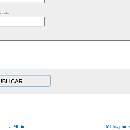
strado.
← Mi tío
Méliès, pinto