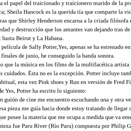
 el papel del traicionado y traicionero marido de la pr
ica; Sheila Hancock es la querida tía que comparte la vi
as que Shirley Henderson encarna a la criada filósofa 
iedad y destrucción que los amantes van dejando tras de 
t hasta Beirut y La Habana.
película de Sally Potter,Yes, apenas se ha estrenado e
finales de junio, he conseguido la banda sonora.
o que la música en los films de la multifacética artista
s cuidados. Ésta no es la excepción. Potter incluye tam
itual, esta vez Pink shoes y Run en versión de Fred Fi
 Yes, Potter ha escrito lo siguiente:
un guión de cine me encuentro escuchando una y otra ve
sa pieza me guía hacia donde estoy tratando de llegar 
que posee la materia que me ocupa a medida que va eme
a pieza fue Paru River (Río Paru) compuesta por Philip 