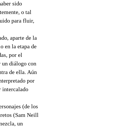
haber sido
rtemente, o tal
uido para fluir,
do, aparte de la
io en la etapa de
as, por el
r un diálogo con
tra de ella. Aún
interpretado por
 intercalado
ersonajes (de los
cretos (Sam Neill
mezcla, un