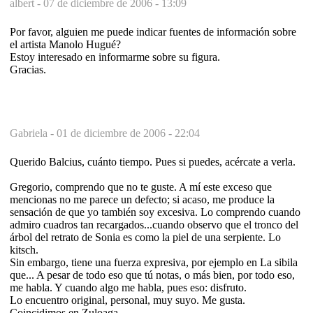
albert -
07 de diciembre de 2006 - 13:09
Por favor, alguien me puede indicar fuentes de información sobre
el artista Manolo Hugué?
Estoy interesado en informarme sobre su figura.
Gracias.
Gabriela -
01 de diciembre de 2006 - 22:04
Querido Balcius, cuánto tiempo. Pues si puedes, acércate a verla.
Gregorio, comprendo que no te guste. A mí este exceso que
mencionas no me parece un defecto; si acaso, me produce la
sensación de que yo también soy excesiva. Lo comprendo cuando
admiro cuadros tan recargados...cuando observo que el tronco del
árbol del retrato de Sonia es como la piel de una serpiente. Lo
kitsch.
Sin embargo, tiene una fuerza expresiva, por ejemplo en La sibila
que... A pesar de todo eso que tú notas, o más bien, por todo eso,
me habla. Y cuando algo me habla, pues eso: disfruto.
Lo encuentro original, personal, muy suyo. Me gusta.
Coincidimos en Zuloaga...